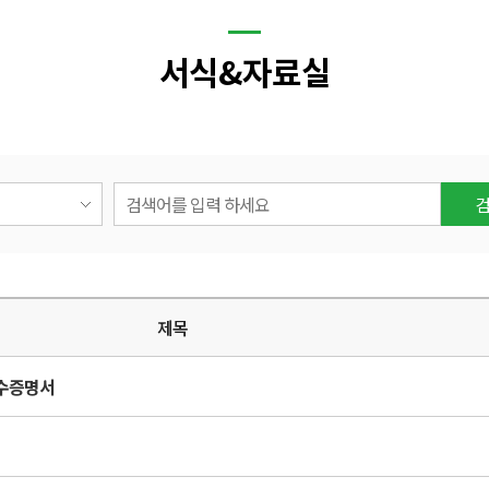
서식&자료실
실
문
등록
제목
이수증명서