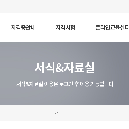
자격증안내
자격시험
온라인교육센
병원코디네이터
자격시험접수
온라인교육
병원보험심사청구사
서식&자료실
응시표출력
온라인 특별교육
시험장안내
온라인 보수교육
합격자발표
온라인 교육이수증
서식&자료실 이용은 로그인 후 이용 가능합니다
발급 신청
자격증발급
수험서안내
온라인 자격시험
실