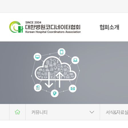
협회소개
회장 인사말
협회연혁
설립목적
주요사업
협약기관
조직도
오시는 길
커뮤니티
서식&자료
협회소개
공지사항