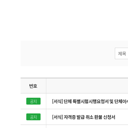
자격증안내
협회소식
자격시험
서식&자료
온라인교육센터
문의게시판
커뮤니티
자주하는질
멤버십
특강 의뢰
전문 강사 
구인정보
번호
[서식] 단체 특별시험시행요청서 및 단체
공지
[서식] 자격증 발급 취소 환불 신청서
공지