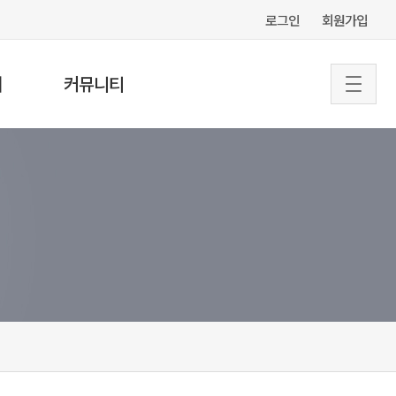
로그인
회원가입
터
커뮤니티
공지사항
협회소식
서식&자료실
문의게시판
자주하는질문
특강 의뢰
전문 강사 등록
구인정보