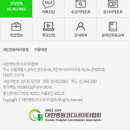
상담전화
02)
452-0002
카톡상담
수강이력조회
응시이력조회
취업정보
특강신청
강사등록
온라인무료교육
개인정보처리방침
이용약관
대한병원코디네이터협회
주소: 서울특별시 송파구 충민로 66, 가든파이브라이프동 테크노관 6095호
대표자 : 이수재
사업자번호 : 215-82-63734
전화 : 02-452-0002
팩스 : 02-454-2580
문의메일 : khca0002@hanmail.net
통신판매신고번호: 제2021-서울광진-2051호
Copyright ⓒ 대한병원코디네이터협회 All rights reserved