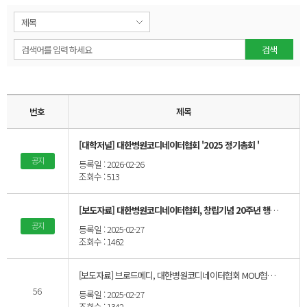
온라인교육센터
문의게시판
커뮤니티
자주하는질문
멤버십
특강 의뢰
검색
전문 강사 등록
구인정보
번호
제목
[대학저널] 대한병원코디네이터협회 '2025 정기총회 '
공지
등록일 : 2026-02-26
조회수 : 513
[보도자료] 대한병원코디네이터협회, 창립기념 20주년 행사 및 학술세미나 개최
공지
등록일 : 2025-02-27
조회수 : 1462
[보도자료] 브로드메디, 대한병원코디네이터협회 MOU협약 체결
56
등록일 : 2025-02-27
조회수 : 1342