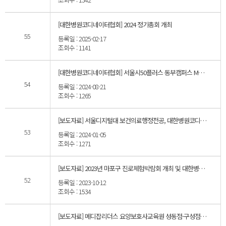
[대한병원코디네이터협회] 2024 정기총회 개최
55
등록일 : 2025-02-17
조회수 : 1141
[대한병원코디네이터협회] 서울시50플러스 동부캠퍼스 MOU협약 체결 및 4050직무훈련 '병원코디네이터 양성 과정' 모집
54
등록일 : 2024-08-21
조회수 : 1265
[보도자료] 서울디지털대 보건의료행정전공, 대한병원코디네이터협회와 제휴협약 체결
53
등록일 : 2024-01-05
조회수 : 1271
[보도자료] 2023년 마포구 진로체험박람회 개최 및 대한병원코디네이터협회 병원코디네이터 부스 운영
52
등록일 : 2023-10-12
조회수 : 1534
[보도자료] 메디잡리더스 요양보호사교육원 성동점·구성점·죽전점, 대한병원코디네이터협회와 산학협력 업무협약 체결