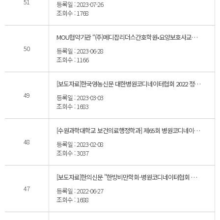
51
등록일 : 2023-07-26
조회수 : 1768
MOU협약기관 “(주)메디잡리더스간호학원•요양보호사교육원” 요양보호사 자격증 취득반 모집 공고
50
등록일 : 2023-06-28
조회수 : 1166
[보도자료]한국영농신문 대한병원코디네이터협회 2022 정기총회 개최
49
등록일 : 2023-03-03
조회수 : 1683
[수원과학대학교 보건의료행정학과] 제65회 병원코디네이터 자격시험 실시
48
등록일 : 2023-02-08
조회수 : 3037
[보도자료]한의신문 "한방비만학회-병원코디네이터협회 산학협력 MOU협약 체결"
47
등록일 : 2022-06-27
조회수 : 1688