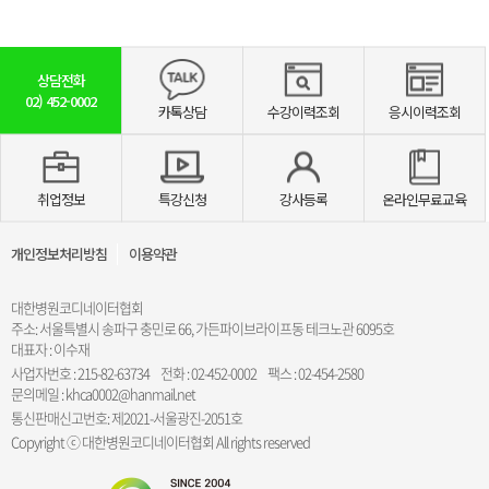
상담전화
02)
452-0002
카톡상담
수강이력조회
응시이력조회
취업정보
특강신청
강사등록
온라인무료교육
개인정보처리방침
이용약관
대한병원코디네이터협회
주소: 서울특별시 송파구 충민로 66, 가든파이브라이프동 테크노관 6095호
대표자 : 이수재
사업자번호 : 215-82-63734
전화 : 02-452-0002
팩스 : 02-454-2580
문의메일 : khca0002@hanmail.net
통신판매신고번호: 제2021-서울광진-2051호
Copyright ⓒ 대한병원코디네이터협회 All rights reserved