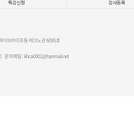
특강신청
강사등록
든파이브라이프동 테크노관 6095호
0
문의메일 : khca0002@hanmail.net