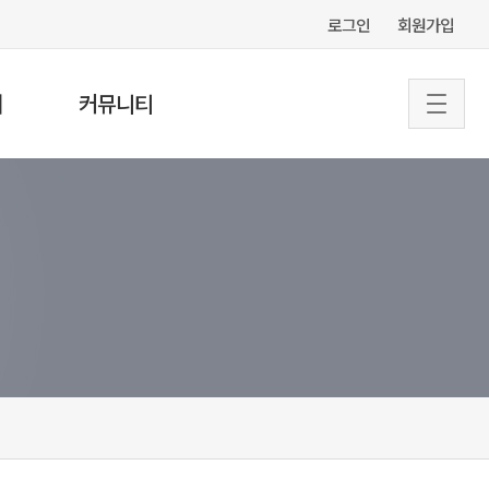
로그인
회원가입
터
커뮤니티
공지사항
협회소식
서식&자료실
문의게시판
자주하는질문
특강 의뢰
전문 강사 등록
구인정보