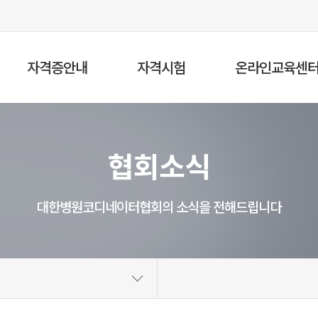
자격증안내
자격시험
온라인교육센
병원코디네이터
자격시험접수
온라인교육
병원보험심사청구사
협회소식
응시표출력
온라인 특별교육
시험장안내
온라인 보수교육
합격자발표
온라인 교육이수증
대한병원코디네이터협회의 소식을 전해드립니다
발급 신청
자격증발급
수험서안내
온라인 자격시험