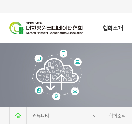
협회소개
회장 인사말
협회연혁
설립목적
주요사업
협약기관
조직도
오시는 길
커뮤니티
협회소식
협회소개
공지사항