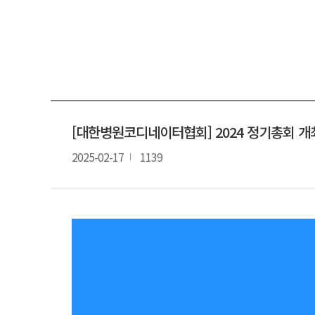
자격증안내
협회소식
자격시험
서식&자료
온라인교육센터
문의게시판
커뮤니티
자주하는질
멤버십
특강 의뢰
[대한병원코디네이터협회] 2024 정기총회 개
전문 강사 
2025-02-17
1139
구인정보