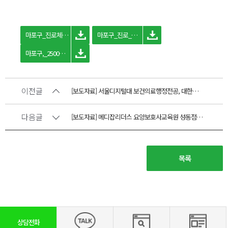
마포구_진로체험_진행_사진_대한병원코디네이터협회.jpg
마포구_진로_체험_진행_사진.jpg
마포구,_2500명_청소년들의_꿈_탐험_`진로박람회`_개최_기사_첨부.png
이전글
[보도자료] 서울디지털대 보건의료행정전공, 대한병원코디네이터협회와 제휴협약 체결
다음글
[보도자료] 메디잡리더스 요양보호사교육원 성동점·구성점·죽전점, 대한병원코디네이터협회와 산학협력 업무협약 체결
목록
상담전화