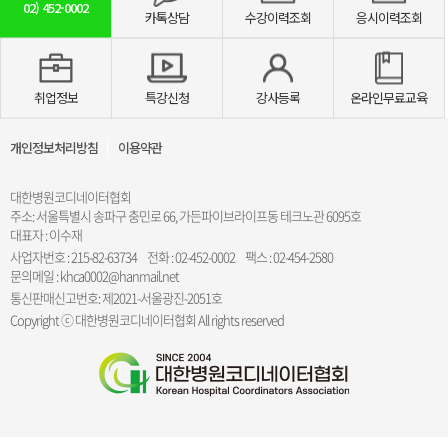
02)
452-0002
카톡상담
수강이력조회
응시이력조회
취업정보
특강신청
강사등록
온라인무료교육
개인정보처리방침
이용약관
대한병원코디네이터협회
주소: 서울특별시 송파구 충민로 66, 가든파이브라이프동 테크노관 6095호
대표자 : 이수재
사업자번호 : 215-82-63734
전화 : 02-452-0002
팩스 : 02-454-2580
문의메일 : khca0002@hanmail.net
통신판매신고번호: 제2021-서울광진-2051호
Copyright ⓒ 대한병원코디네이터협회 All rights reserved