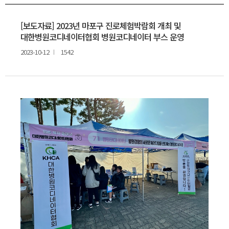
온라인교육센터
문의게시판
커뮤니티
자주하는질문
[보도자료] 2023년 마포구 진로체험박람회 개최 및
멤버십
특강 의뢰
대한병원코디네이터협회 병원코디네이터 부스 운영
전문 강사 등록
2023-10-12
1542
구인정보